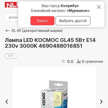
Мурманск
8 800 500 05 15
Ваш город
Колумбус
Ближайший магазин:
«Мурманск»
Верно
Выбрать другой
GL 45 (декоративный шарик)
Лампа LED КОСМОС GL45 5Вт Е14
230v 3000K 4690488016851
E14
0.0
В сравнение