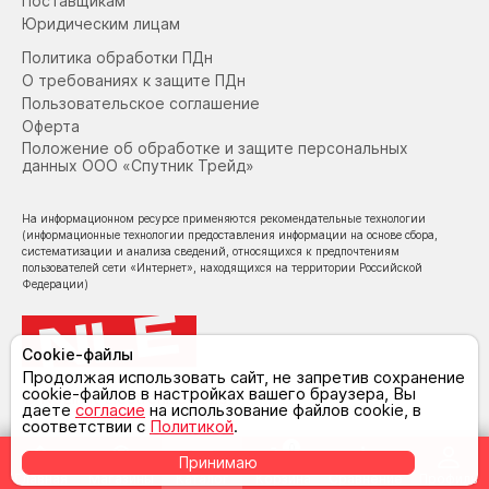
Поставщикам
Юридическим лицам
Политика обработки ПДн
О требованиях к защите ПДн
Пользовательское соглашение
Оферта
Положение об обработке и защите персональных
данных ООО «Спутник Трейд»
На информационном ресурсе применяются рекомендательные технологии
(информационные технологии предоставления информации на основе сбора,
систематизации и анализа сведений, относящихся к предпочтениям
пользователей сети «Интернет», находящихся на территории Российской
Федерации)
Cookie-файлы
Продолжая использовать сайт, не запретив сохранение
cookie-файлов в настройках вашего браузера, Вы
© NoLimit Electronics 2026
даете
согласие
на использование файлов cookie, в
соответствии с
Политикой
.
0
Принимаю
Главная
Магазины
Каталог
Корзина
Сравнение
Профиль