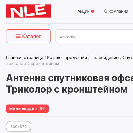
Акции
О компании
Каталог
Главная страница
/
Каталог продукции
/
Телевидение
/
Спут
Триколор с кронштейном
Антенна спутниковая офсе
Триколор с кронштейном
Море скидок -5%
600х670