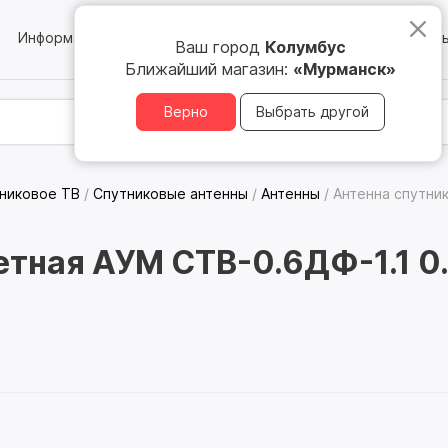
Информация
Блог
Юридическим лицам
Магазин
Ваш город
Колумбус
Ближайший магазин:
«Мурманск»
Верно
Выбрать другой
никовое ТВ
/
Спутниковые антенны
/
Антенны
/
Антенна спутник
тная АУМ CTB-0.6ДФ-1.1 0.5