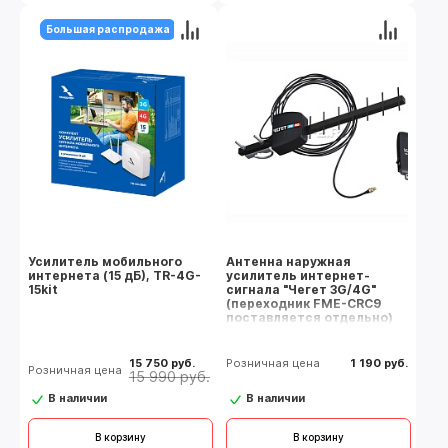
Большая распродажа
Усилитель мобильного
Антенна наружная
интернета (15 дБ), TR-4G-
усилитель интернет-
15kit
сигнала "Чегет 3G/4G"
(переходник FME-CRC9
поставляется отдельно)
15 750 руб.
Розничная цена
1 190 руб.
Розничная цена
15 990 руб.
В наличии
В наличии
В корзину
В корзину