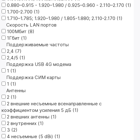
0.880–0.915 - 1.920–1.980 / 0.925–0.960 - 2.110–2.170 (
1
)
1.700-2.700 (
1
)
1.710–1.785; 1.920–1.980 / 1.805-1.880; 2.110-2.170 (
1
)
Скорость LAN портов
100Мбит (
8
)
1Гбит (
1
)
Поддерживаемые частоты
2,4 (
7
)
2,4/5 (
1
)
Поддержка USB 4G модема
1 (
1
)
Поддержка CИМ карты
1 (
1
)
Антенны
2 (
1
)
2 внешние несъемные всенаправленные с
коэффициентом усиления 5 дБ (
1
)
2 внешних антенны (
1
)
2 внутренних (
1
)
3 (
2
)
4 несъемные (5 dBi) (
1
)