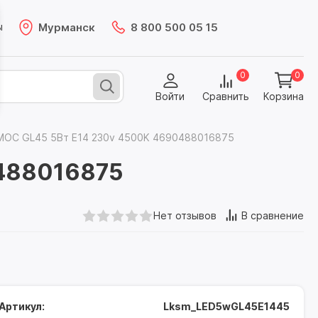
Мурманск
8 800 500 05 15
ы
0
0
Войти
Сравнить
Корзина
МОС GL45 5Вт Е14 230v 4500K 4690488016875
488016875
Нет отзывов
В сравнение
Артикул:
Lksm_LED5wGL45E1445