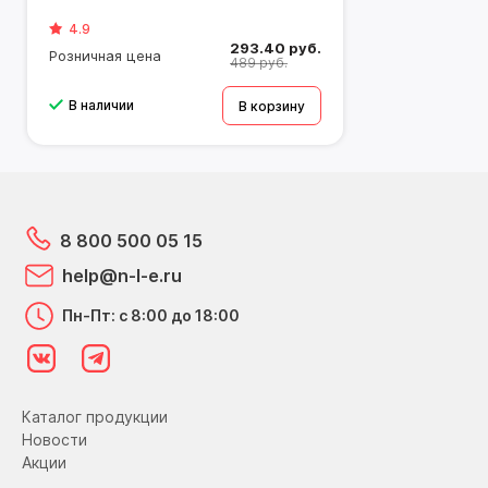
что обеспечивает удобный и быстрый монтаж.
4.9
293.40 руб.
Розничная цена
Комплектация:
489 руб.
Кронштейн – 1 шт. Инструкция по сборке – 1шт.
Комплект крепежа:
В наличии
В корзину
Болт:
4*14 (4шт); 5*14(4 шт); Шайба (внут. Диам. 6
мм - 4шт); Болт Сан. (4шт) Дюбель (4шт)
8 800 500 05 15
help@n-l-e.ru
Пн-Пт: с 8:00 до 18:00
Каталог продукции
Новости
Акции