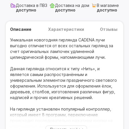
Доставка в ПВЗ
Доставка на дом
В магазине
доступно
доступно
доступно
Описание
Характеристики
Отзывы
Уникальная новогодняя гирлянда CADENA лучи
выгодно отличается от всех остальных гирлянд за
счет оригинальных лампочек удлиненной
цилиндрической формы, напоминающими лучи.
Данная гирлянда относится к типу «Нить», и
является самым распространённым и
универсальным элементом праздничного светового
оформления. Используется для оформления ёлок,
деревьев, столбов, изготовления различных фигур,
надписей и прочих креативных решений.
На гирлянде установлен популярный контроллер,
который имеет 8 программ, переключение
происходит последовательно нажатием кнопки на
контроллере, а именно: 1. Комбинированный