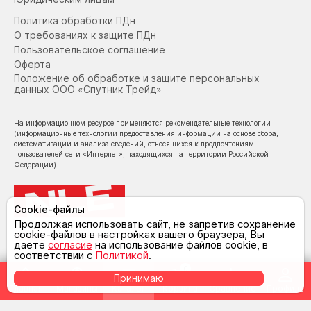
Политика обработки ПДн
О требованиях к защите ПДн
Пользовательское соглашение
Оферта
Положение об обработке и защите персональных
данных ООО «Спутник Трейд»
На информационном ресурсе применяются рекомендательные технологии
(информационные технологии предоставления информации на основе сбора,
систематизации и анализа сведений, относящихся к предпочтениям
пользователей сети «Интернет», находящихся на территории Российской
Федерации)
Cookie-файлы
Продолжая использовать сайт, не запретив сохранение
cookie-файлов в настройках вашего браузера, Вы
© NoLimit Electronics 2026
даете
согласие
на использование файлов cookie, в
соответствии с
Политикой
.
0
Принимаю
Главная
Магазины
Каталог
Корзина
Сравнение
Профиль