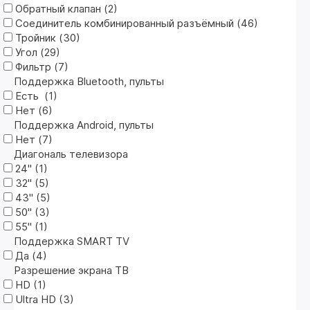
Обратный клапан (
2
)
Соединитель комбинированный разъёмный (
46
)
Тройник (
30
)
Угол (
29
)
Фильтр (
7
)
Поддержка Bluetooth, пульты
Есть (
1
)
Нет (
6
)
Поддержка Android, пульты
Нет (
7
)
Диагональ телевизора
24" (
1
)
32" (
5
)
43" (
5
)
50" (
3
)
55" (
1
)
Поддержка SMART TV
Да (
4
)
Разрешение экрана ТВ
HD (
1
)
Ultra HD (
3
)