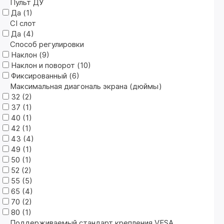
Пульт ДУ
Да (
1
)
CI слот
Да (
4
)
Способ регулировки
Наклон (
9
)
Наклон и поворот (
10
)
Фиксированный (
6
)
Максимальная диагональ экрана (дюймы)
32 (
2
)
37 (
1
)
40 (
1
)
42 (
1
)
43 (
4
)
49 (
1
)
50 (
1
)
52 (
2
)
55 (
5
)
65 (
4
)
70 (
2
)
80 (
1
)
Поддерживаемый стандарт крепления VESA