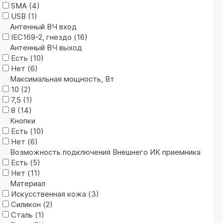
SMA (
4
)
USB (
1
)
Антенный ВЧ вход
IEC169-2, гнездо (
16
)
Антенный ВЧ выход
Есть (
10
)
Нет (
6
)
Максимальная мощность, Вт
10 (
2
)
7,5 (
1
)
8 (
14
)
Кнопки
Есть (
10
)
Нет (
6
)
Возможность подключения Внешнего ИК приемника
Есть (
5
)
Нет (
11
)
Материал
Искусственная кожа (
3
)
Силикон (
2
)
Сталь (
1
)