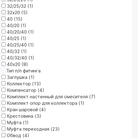
32/25/32 (
1
)
32х20 (
5
)
40 (
15
)
40/20 (
1
)
40/20/40 (
1
)
40/25 (
1
)
40/25/40 (
1
)
40/32 (
1
)
40/32/40 (
1
)
40х20 (
8
)
Тип п/п фитинга
Заглушка (
1
)
Коллектор (
13
)
Компенсатор (
4
)
Комплект настенный для смесителя (
7
)
Комплект опор для коллектора (
1
)
Кран шаровой (
4
)
Крестовина (
3
)
Муфта (
1
)
Муфта переходная (
23
)
Обвод (
4
)