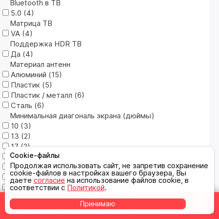
Bluetooth в ТВ
5.0 (
4
)
Матрица ТВ
VA (
4
)
Поддержка HDR ТВ
Да (
4
)
Материал антенн
Алюминий (
15
)
Пластик (
5
)
Пластик / металл (
6
)
Сталь (
6
)
Минимальная диагональ экрана (дюймы)
10 (
3
)
13 (
2
)
17 (
2
)
Cookie-файлы
22 (
3
)
Продолжая использовать сайт, не запретив сохранение
23 (
3
)
cookie-файлов в настройках вашего браузера, Вы
26 (
2
)
даете
согласие
на использование файлов cookie, в
32 (
7
)
соответствии с
Политикой
.
34 (
1
)
0
Принимаю
37 (
2
)
Главная
Магазины
Каталог
Корзина
Сравнение
Профиль
Тип устройства хранения