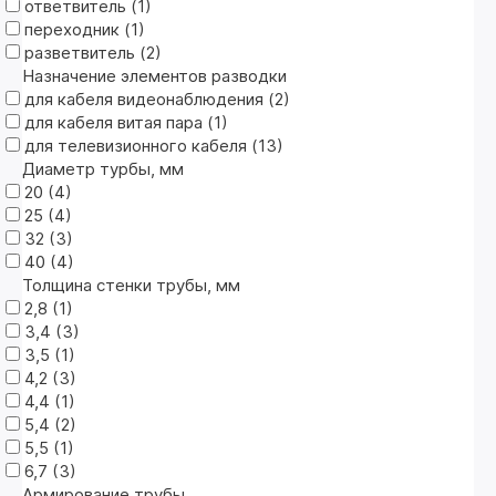
ответвитель (
1
)
переходник (
1
)
разветвитель (
2
)
Назначение элементов разводки
для кабеля видеонаблюдения (
2
)
для кабеля витая пара (
1
)
для телевизионного кабеля (
13
)
Диаметр турбы, мм
20 (
4
)
25 (
4
)
32 (
3
)
40 (
4
)
Толщина стенки трубы, мм
2,8 (
1
)
3,4 (
3
)
3,5 (
1
)
4,2 (
3
)
4,4 (
1
)
5,4 (
2
)
5,5 (
1
)
6,7 (
3
)
Армирование трубы