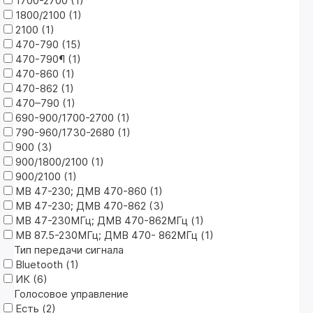
1700-2700 (
1
)
1800/2100 (
1
)
2100 (
1
)
470-790 (
15
)
470-790¶ (
1
)
470-860 (
1
)
470-862 (
1
)
470–790 (
1
)
690-900/1700-2700 (
1
)
790-960/1730-2680 (
1
)
900 (
3
)
900/1800/2100 (
1
)
900/2100 (
1
)
МВ 47-230; ДМВ 470-860 (
1
)
МВ 47-230; ДМВ 470-862 (
3
)
МВ 47-230МГц; ДМВ 470-862МГц (
1
)
МВ 87.5-230МГц; ДМВ 470- 862МГц (
1
)
Тип передачи сигнала
Bluetooth (
1
)
ИК (
6
)
Голосовое управление
Есть (
2
)