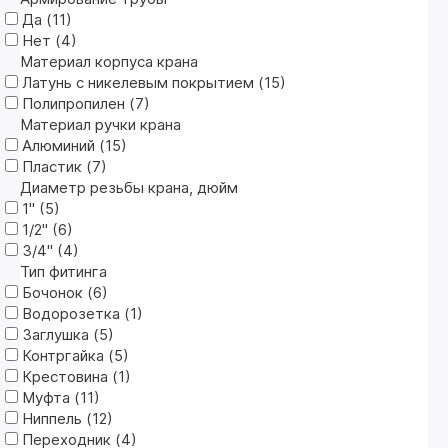
Да (
11
)
Нет (
4
)
Материал корпуса крана
Латунь с никелевым покрытием (
15
)
Полипропилен (
7
)
Материал ручки крана
Алюминий (
15
)
Пластик (
7
)
Диаметр резьбы крана, дюйм
1" (
5
)
1/2" (
6
)
3/4" (
4
)
Тип фитинга
Бочонок (
6
)
Водорозетка (
1
)
Заглушка (
5
)
Контргайка (
5
)
Крестовина (
1
)
Муфта (
11
)
Ниппель (
12
)
Переходник (
4
)