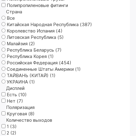
Полипропиленовые фитинги
Страна
Все
Китайская Народная Республика (
387
)
Королевство Испания (
4
)
Литовская Республика (
5
)
Малайзия (
2
)
Республика Беларусь (
7
)
Республика Корея (
1
)
Российская Федерация (
454
)
Соединенные Штаты Америки (
1
)
ТАЙВАНЬ (КИТАЙ) (
1
)
УКРАИНА (
1
)
Дисплей
Есть (
10
)
Нет (
7
)
Поляризация
Круговая (
8
)
Количество выходов
1 (
3
)
2 (
2
)