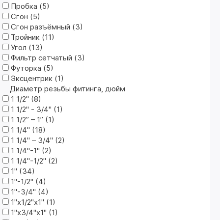
Пробка (
5
)
Сгон (
5
)
Сгон разъёмный (
3
)
Тройник (
11
)
Угол (
13
)
Фильтр сетчатый (
3
)
Футорка (
5
)
Эксцентрик (
1
)
Диаметр резьбы фитинга, дюйм
1 1/2" (
8
)
1 1/2" - 3/4" (
1
)
1 1/2” – 1” (
1
)
1 1/4" (
18
)
1 1/4" – 3/4" (
2
)
1 1/4"-1" (
2
)
1 1/4"-1/2" (
2
)
1" (
34
)
1"-1/2" (
4
)
1"-3/4" (
4
)
1"х1/2"х1" (
1
)
1"х3/4"х1" (
1
)