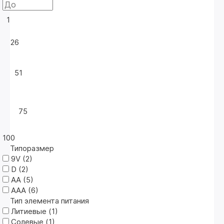
1
26
51
75
100
Типоразмер
9V (
2
)
D (
2
)
АА (
5
)
ААА (
6
)
Тип элемента питания
Литиевые (
1
)
Солевые (
1
)