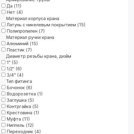
Да (
11
)
Нет (
4
)
Материал корпуса крана
Латунь с никелевым покрытием (
15
)
Полипропилен (
7
)
Материал ручки крана
Алюминий (
15
)
Пластик (
7
)
Диаметр резьбы крана, дюйм
1" (
5
)
1/2" (
6
)
3/4" (
4
)
Тип фитинга
Бочонок (
6
)
Водорозетка (
1
)
Заглушка (
5
)
Контргайка (
5
)
Крестовина (
1
)
Муфта (
11
)
Ниппель (
12
)
Переходник (
4
)