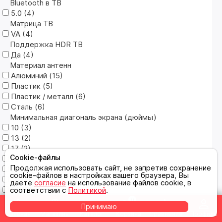
Bluetooth в ТВ
5.0 (
4
)
Матрица ТВ
VA (
4
)
Поддержка HDR ТВ
Да (
4
)
Материал антенн
Алюминий (
15
)
Пластик (
5
)
Пластик / металл (
6
)
Сталь (
6
)
Минимальная диагональ экрана (дюймы)
10 (
3
)
13 (
2
)
17 (
2
)
Cookie-файлы
22 (
3
)
Продолжая использовать сайт, не запретив сохранение
23 (
3
)
cookie-файлов в настройках вашего браузера, Вы
26 (
2
)
даете
согласие
на использование файлов cookie, в
32 (
7
)
соответствии с
Политикой
.
34 (
1
)
0
Принимаю
37 (
2
)
Главная
Магазины
Каталог
Корзина
Сравнение
Профиль
Тип устройства хранения