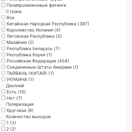
Полипропиленовые фитинги
Страна
Все
Китайская Народная Республика (
387
)
Королевство Испания (
4
)
Литовская Республика (
5
)
Малайзия (
2
)
Республика Беларусь (
7
)
Республика Корея (
1
)
Российская Федерация (
454
)
Соединенные Штаты Америки (
1
)
ТАЙВАНЬ (КИТАЙ) (
1
)
УКРАИНА (
1
)
Дисплей
Есть (
10
)
Нет (
7
)
Поляризация
Круговая (
8
)
Количество выходов
1 (
3
)
2 (
2
)