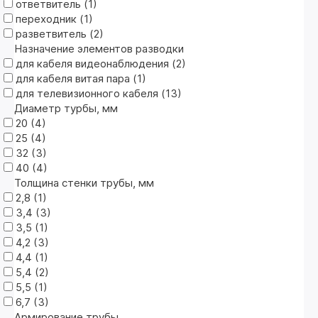
ответвитель (
1
)
переходник (
1
)
разветвитель (
2
)
Назначение элементов разводки
для кабеля видеонаблюдения (
2
)
для кабеля витая пара (
1
)
для телевизионного кабеля (
13
)
Диаметр турбы, мм
20 (
4
)
25 (
4
)
32 (
3
)
40 (
4
)
Толщина стенки трубы, мм
2,8 (
1
)
3,4 (
3
)
3,5 (
1
)
4,2 (
3
)
4,4 (
1
)
5,4 (
2
)
5,5 (
1
)
6,7 (
3
)
Армирование трубы