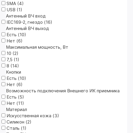
SMA (
4
)
USB (
1
)
Антенный ВЧ вход
IEC169-2, гнездо (
16
)
Антенный ВЧ выход
Есть (
10
)
Нет (
6
)
Максимальная мощность, Вт
10 (
2
)
7,5 (
1
)
8 (
14
)
Кнопки
Есть (
10
)
Нет (
6
)
Возможность подключения Внешнего ИК приемника
Есть (
5
)
Нет (
11
)
Материал
Искусственная кожа (
3
)
Силикон (
2
)
Сталь (
1
)