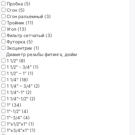
Пробка (
5
)
Сгон (
5
)
Сгон разъёмный (
3
)
Тройник (
11
)
Угол (
13
)
Фильтр сетчатый (
3
)
Футорка (
5
)
Эксцентрик (
1
)
Диаметр резьбы фитинга, дюйм
1 1/2" (
8
)
1 1/2" - 3/4" (
1
)
1 1/2” – 1” (
1
)
1 1/4" (
18
)
1 1/4" – 3/4" (
2
)
1 1/4"-1" (
2
)
1 1/4"-1/2" (
2
)
1" (
34
)
1"-1/2" (
4
)
1"-3/4" (
4
)
1"х1/2"х1" (
1
)
1"х3/4"х1" (
1
)