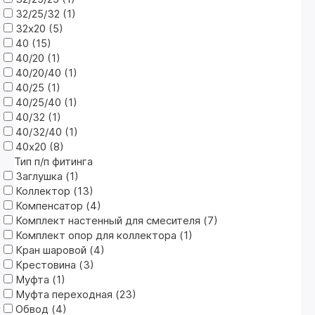
32/25/32 (
1
)
32х20 (
5
)
40 (
15
)
40/20 (
1
)
40/20/40 (
1
)
40/25 (
1
)
40/25/40 (
1
)
40/32 (
1
)
40/32/40 (
1
)
40х20 (
8
)
Тип п/п фитинга
Заглушка (
1
)
Коллектор (
13
)
Компенсатор (
4
)
Комплект настенный для смесителя (
7
)
Комплект опор для коллектора (
1
)
Кран шаровой (
4
)
Крестовина (
3
)
Муфта (
1
)
Муфта переходная (
23
)
Обвод (
4
)