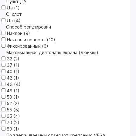
Пульт ДУ
Да (
1
)
CI слот
Да (
4
)
Способ регулировки
Наклон (
9
)
Наклон и поворот (
10
)
Фиксированный (
6
)
Максимальная диагональ экрана (дюймы)
32 (
2
)
37 (
1
)
40 (
1
)
42 (
1
)
43 (
4
)
49 (
1
)
50 (
1
)
52 (
2
)
55 (
5
)
65 (
4
)
70 (
2
)
80 (
1
)
Поддерживаемый стандарт крепления VESA