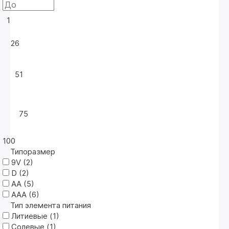
1
26
51
75
100
Типоразмер
9V (
2
)
D (
2
)
АА (
5
)
ААА (
6
)
Тип элемента питания
Литиевые (
1
)
Солевые (
1
)