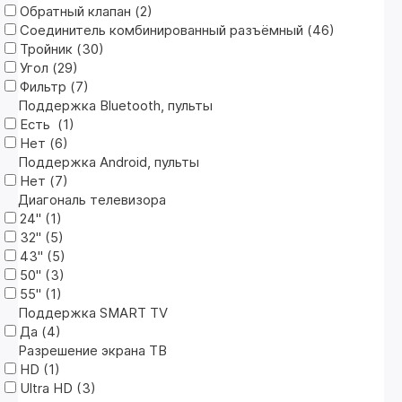
Обратный клапан (
2
)
Соединитель комбинированный разъёмный (
46
)
Тройник (
30
)
Угол (
29
)
Фильтр (
7
)
Поддержка Bluetooth, пульты
Есть (
1
)
Нет (
6
)
Поддержка Android, пульты
Нет (
7
)
Диагональ телевизора
24" (
1
)
32" (
5
)
43" (
5
)
50" (
3
)
55" (
1
)
Поддержка SMART TV
Да (
4
)
Разрешение экрана ТВ
HD (
1
)
Ultra HD (
3
)