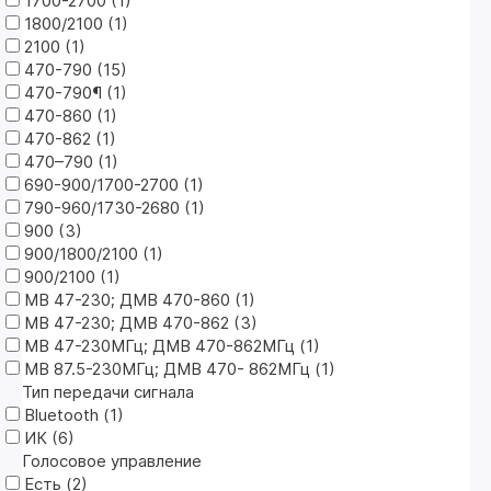
1700-2700 (
1
)
1800/2100 (
1
)
2100 (
1
)
470-790 (
15
)
470-790¶ (
1
)
470-860 (
1
)
470-862 (
1
)
470–790 (
1
)
690-900/1700-2700 (
1
)
790-960/1730-2680 (
1
)
900 (
3
)
900/1800/2100 (
1
)
900/2100 (
1
)
МВ 47-230; ДМВ 470-860 (
1
)
МВ 47-230; ДМВ 470-862 (
3
)
МВ 47-230МГц; ДМВ 470-862МГц (
1
)
МВ 87.5-230МГц; ДМВ 470- 862МГц (
1
)
Тип передачи сигнала
Bluetooth (
1
)
ИК (
6
)
Голосовое управление
Есть (
2
)