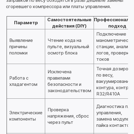
заправкой по весу обходятся в разы дешевле замены
сгоревшего компрессора или платы управления.
Самостоятельные
Профессиональ
Параметр
действия (DIY)
подход
Подключение
Выявление
Чтение кода на
манометрическо
причины
пульте, визуальный
станции, анализ
поломки
осмотр блока
логов, проверка
токов
Точная дозировк
Исключена
по весу,
Работа с
правилами
вакуумирование
хладагентом
безопасности и
контура, контрол
законодательством
R32/R410A
Диагностика пла
Проверка
Электрические
управления,
напряжения, сброс
компоненты
замена модулей,
через пульт
пайка контактов