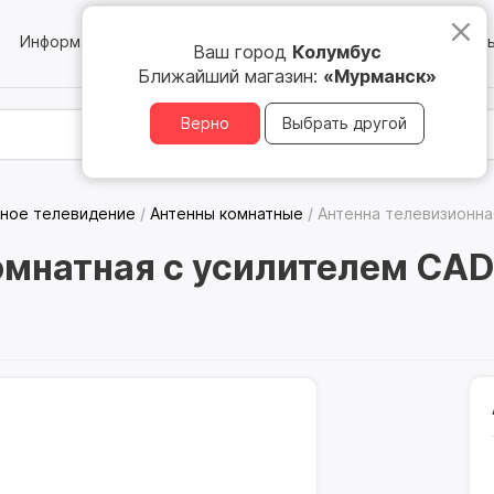
Информация
Блог
Юридическим лицам
Магазин
Ваш город
Колумбус
Ближайший магазин:
«Мурманск»
Верно
Выбрать другой
ное телевидение
/
Антенны комнатные
/
Антенна телевизионна
омнатная с усилителем CA