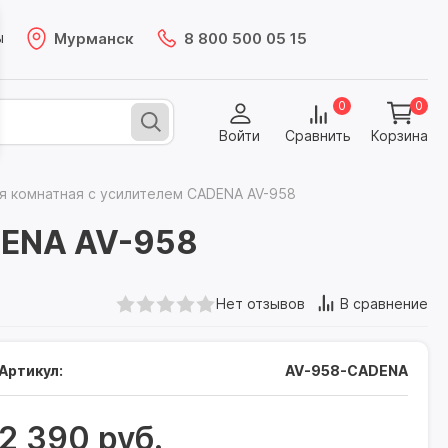
Мурманск
8 800 500 05 15
ы
0
0
Войти
Сравнить
Корзина
я комнатная с усилителем CADENA AV-958
DENA AV-958
Нет отзывов
В сравнение
Артикул:
AV-958-CADENA
2 390 руб.