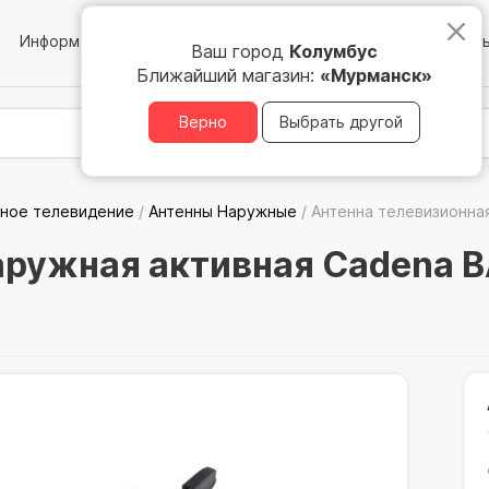
Информация
Блог
Юридическим лицам
Магазин
Ваш город
Колумбус
Ближайший магазин:
«Мурманск»
Верно
Выбрать другой
ное телевидение
/
Антенны Наружные
/
Антенна телевизионная
аружная активная Cadena B