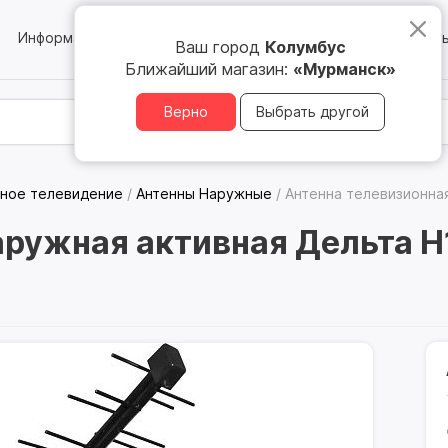
Информация
Блог
Юридическим лицам
Магазин
Ваш город
Колумбус
Ближайший магазин:
«Мурманск»
Верно
Выбрать другой
ное телевидение
/
Антенны Наружные
/
Антенна телевизионная
аружная активная Дельта Н