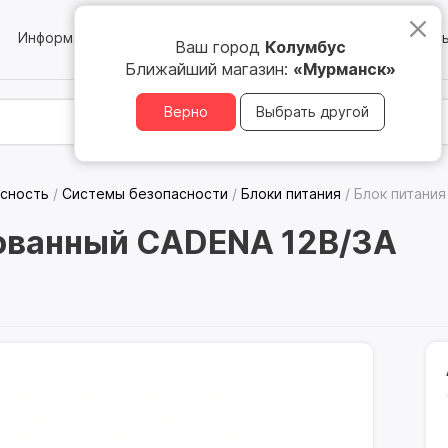
Информация
Блог
Юридическим лицам
Магазин
Ваш город
Колумбус
Ближайший магазин:
«Мурманск»
Верно
Выбрать другой
асность
/
Системы безопасности
/
Блоки питания
/
Блок питани
рованный CADENA 12В/3А