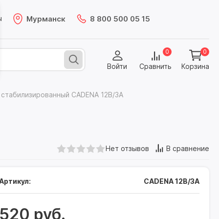
Мурманск
8 800 500 05 15
ы
0
0
Войти
Сравнить
Корзина
я стабилизированный CADENA 12В/3А
Нет отзывов
В сравнение
Артикул:
CADENA 12В/3А
520 руб.