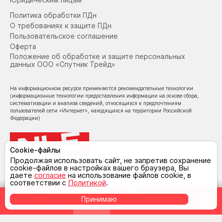
Политика обработки ПДн
О требованиях к защите ПДн
Пользовательское соглашение
Оферта
Положение об обработке и защите персональных
данных ООО «Спутник Трейд»
На информационном ресурсе применяются рекомендательные технологии
(информационные технологии предоставления информации на основе сбора,
систематизации и анализа сведений, относящихся к предпочтениям
пользователей сети «Интернет», находящихся на территории Российской
Федерации)
Cookie-файлы
Продолжая использовать сайт, не запретив сохранение
cookie-файлов в настройках вашего браузера, Вы
© NoLimit Electronics 2026
даете
согласие
на использование файлов cookie, в
соответствии с
Политикой
.
0
Принимаю
Главная
Магазины
Каталог
Корзина
Сравнение
Профиль