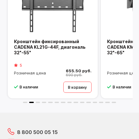
Элемент питания 1,5В AAA – 2 шт.
Размер приставки ВхШхГ:
83*83*23мм
сированный
Кронштейн фиксированный
4F, диагональ
CADENA KM30-24T, диагональ
32"-65"
655.50 руб.
789 руб.
Розничная цена
690 руб.
850 руб.
В наличии
В корзину
В корзину
8 800 500 05 15