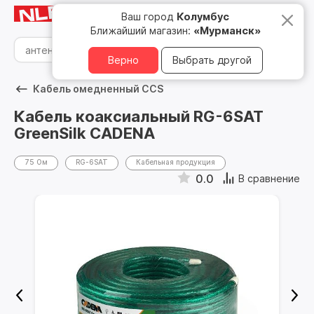
Мурманск
8 800 500 05 15
Ваш город
Колумбус
Ближайший магазин:
«Мурманск»
Верно
Выбрать другой
Кабель омедненный CCS
Кабель коаксиальный RG-6SAT
GreenSilk CADENA
75 Ом
RG-6SAT
Кабельная продукция
0.0
В сравнение