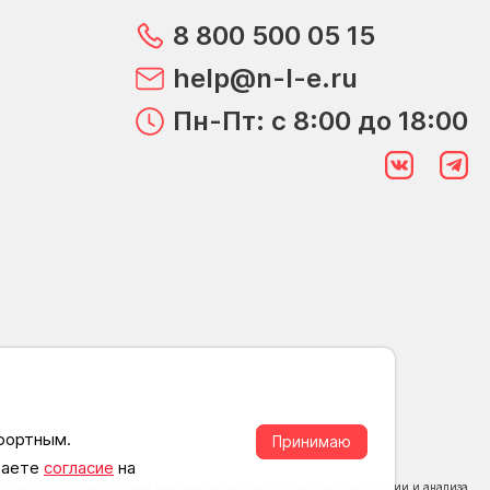
8 800 500 05 15
help@n-l-e.ru
Пн-Пт: с 8:00 до 18:00
мфортным.
Принимаю
 даете
согласие
на
ехнологии предоставления информации на основе сбора, систематизации и анализа