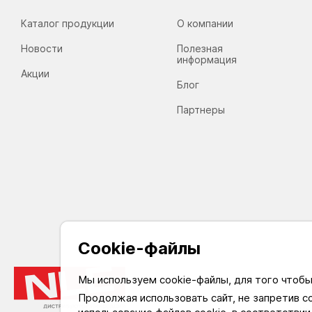
 Табличка — 1 шт.
Каталог продукции
О компании
 Аккумулятор — 1 шт.
Новости
Полезная
информация
 Наклейки с цифрами от 0 до 9 — 3 шт.
Акции
Блог
 Наклейки с буквами от «а» до «е» — 1 шт.
Партнеры
Cookie-файлы
Мы используем cookie-файлы, для того чтоб
Продолжая использовать сайт, не запретив с
На 