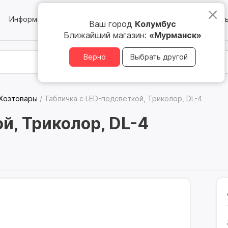
Информация
Блог
Юридическим лицам
Магазин
Ваш город
Колумбус
Ближайший магазин:
«Мурманск»
Верно
Выбрать другой
Хозтовары
/
Табличка с LED-подсветкой, Триколор, DL-4
й, Триколор, DL-4