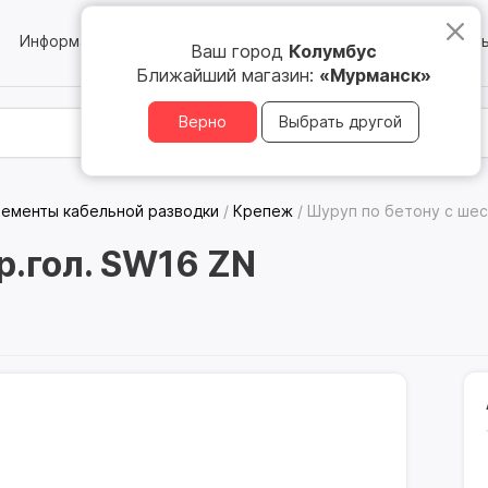
Информация
Блог
Юридическим лицам
Магазин
Ваш город
Колумбус
Ближайший магазин:
«Мурманск»
Верно
Выбрать другой
лементы кабельной разводки
/
Крепеж
/
Шуруп по бетону с шес
р.гол. SW16 ZN