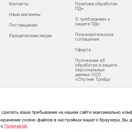
Контакты
Политика обработки
ПДн
Наши магазины
О требованиях к
защите ПДн
Поставщикам
Пользовательское
Юридическим лицам
соглашение
Оферта
Положение об
обработке и защите
персональных
данных ООО
«Спутник Трейд»
ы сделать ваше пребывание на нашем сайте максимально ко
охранение cookie-файлов в настройках вашего браузера, Вы
информационном ресурсе применяются рекомендательные технологии (информационные т
 с
Политикой
.
сведений, относящихся к предпочтениям 