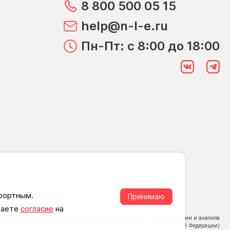
8 800 500 05 15
help@n-l-e.ru
Пн-Пт: с 8:00 до 18:00
мфортным.
Принимаю
 даете
согласие
на
ехнологии предоставления информации на основе сбора, систематизации и анализа
пользователей сети «Интернет», находящихся на территории Российской Федерации)