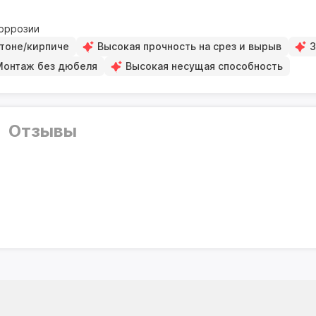
коррозии
тоне/кирпиче
Высокая прочность на срез и вырыв
З
Монтаж без дюбеля
Высокая несущая способность
Отзывы