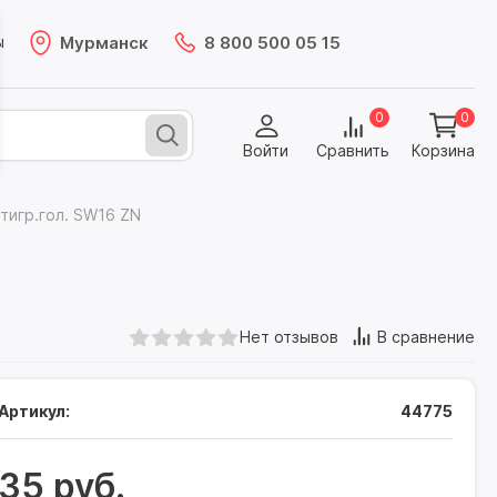
Мурманск
8 800 500 05 15
ы
0
0
Войти
Сравнить
Корзина
тигр.гол. SW16 ZN
Нет отзывов
В сравнение
Артикул:
44775
35 руб.