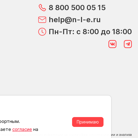
8 800 500 05 15
help@n-l-e.ru
Пн-Пт: с 8:00 до 18:00
мфортным.
Принимаю
 даете
согласие
на
ехнологии предоставления информации на основе сбора, систематизации и анализа