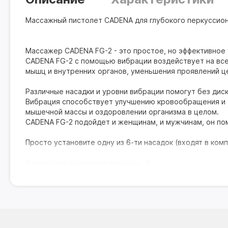
Массажный пистолет CADENA для глубокого перкуссио
Массажер CADENA FG-2 - это простое, но эффективное
CADENA FG-2 с помощью вибрации воздействует на все
мышц и внутренних органов, уменьшения проявлений ц
Различные насадки и уровни вибрации помогут без дис
Вибрация способствует улучшению кровообращения и 
мышечной массы и оздоровлении организма в целом.
CADENA FG-2 подойдет и женщинам, и мужчинам, он пом
Просто установите одну из 6-ти насадок (входят в ко
Количество различных насадок - 6
Количество скоростей - 8
Количество перкуссий в минуту - 3800
Комплектация:
Массажер - 1шт