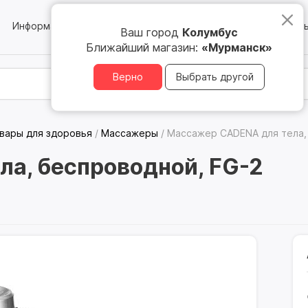
Информация
Блог
Юридическим лицам
Магазин
Ваш город
Колумбус
Ближайший магазин:
«Мурманск»
Верно
Выбрать другой
вары для здоровья
/
Массажеры
/
Массажер CADENA для тела,
а, беспроводной, FG-2