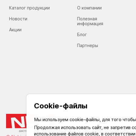
Массажные насадки - 6шт
Каталог продукции
О компании
Кабель питания USB-microUSB – 1шт
Руководство пользователя – 1шт
Новости
Полезная
информация
Акции
Блог
Партнеры
Cookie-файлы
Мы используем cookie-файлы, для того чтоб
Продолжая использовать сайт, не запретив с
На 
использование файлов cookie, в соответствии