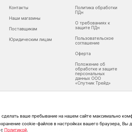
Контакты
Политика обработки
ПДн
Наши магазины
О требованиях к
защите ПДн
Поставщикам
Пользовательское
Юридическим лицам
соглашение
Оферта
Положение об
обработке и защите
персональных
данных ООО
«Спутник Трейд»
ы сделать ваше пребывание на нашем сайте максимально ко
охранение cookie-файлов в настройках вашего браузера, Вы
информационном ресурсе применяются рекомендательные технологии (информационные т
 с
Политикой
.