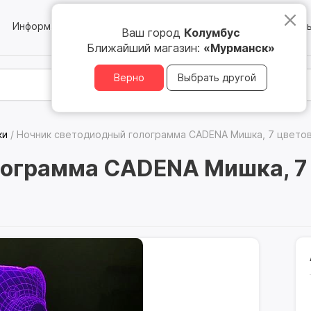
Информация
Блог
Юридическим лицам
Магазин
Ваш город
Колумбус
Ближайший магазин:
«Мурманск»
Верно
Выбрать другой
ки
/
Ночник светодиодный голограмма CADENA Мишка, 7 цветов
ограмма CADENA Мишка, 7 