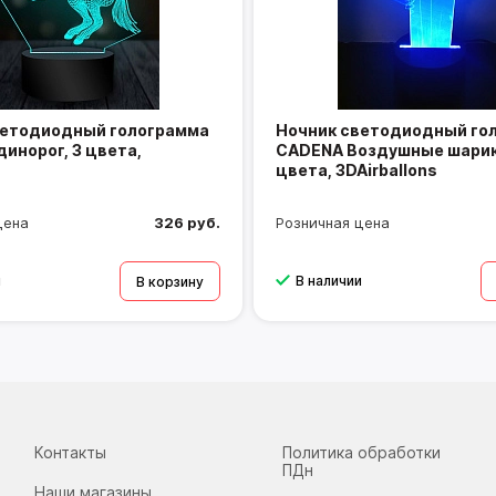
ветодиодный голограмма
Ночник светодиодный го
инорог, 3 цвета,
CADENA Воздушные шарик
цвета, 3DAirballons
цена
326 руб.
Розничная цена
и
В наличии
В корзину
Контакты
Политика обработки
ПДн
Наши магазины