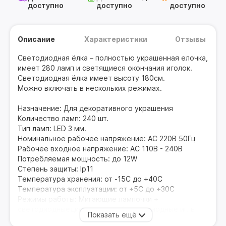
доступно
доступно
доступно
Описание
Характеристики
Отзывы
Светодиодная ёлка – полностью украшенная елочка,
имеет 280 ламп и светящиеся окончания иголок.
Светодиодная ёлка имеет высоту 180см.
Можно включать в нескольких режимах.
Назначение: Для декоративного украшения
Количество ламп: 240 шт.
Тип ламп: LED 3 мм.
Номинальное рабочее напряжение: АС 220В 50Гц
Рабочее входное напряжение: АС 110В - 240В
Потребляемая мощность: до 12W
Степень защиты: lp11
Температура хранения: от -15С до +40С
Температура эксплуатации: от +5С до +30С
Режимы работы: Мигающие лампочки +
светодиодныедиодные иглы / светодиодные иглы
(постоянное свечение)