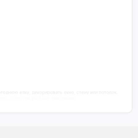
годнюю елку, декорировать окно, стену или потолок.
ских садах или учебных заведениях.