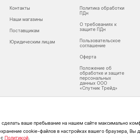
Контакты
Политика обработки
ПДн
Наши магазины
О требованиях к
защите ПДн
Поставщикам
Пользовательское
Юридическим лицам
соглашение
Оферта
Положение об
обработке и защите
персональных
данных ООО
«Спутник Трейд»
ы сделать ваше пребывание на нашем сайте максимально ко
охранение cookie-файлов в настройках вашего браузера, Вы
информационном ресурсе применяются рекомендательные технологии (информационные т
 с
Политикой
.