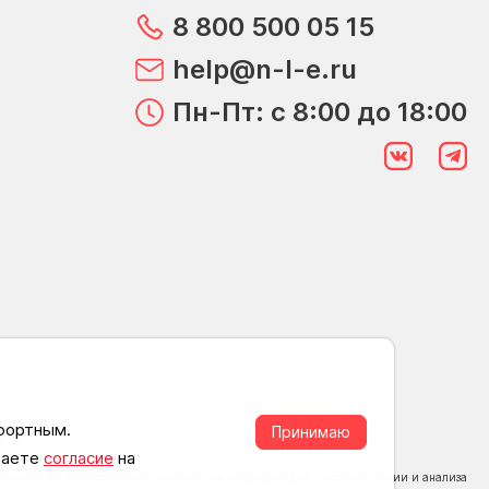
8 800 500 05 15
help@n-l-e.ru
Пн-Пт: с 8:00 до 18:00
мфортным.
Принимаю
 даете
согласие
на
ехнологии предоставления информации на основе сбора, систематизации и анализа