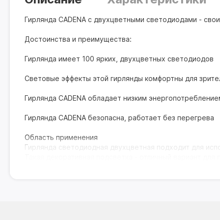
Гирлянда CADENA с двухцветными светодиодами - свои
Достоинства и преимущества:
Гирлянда имеет 100 ярких, двухцветных светодиодов
Световые эффекты этой гирлянды комфортны для зрите
Гирлянда CADENA обладает низким энергопотребление
Гирлянда CADENA безопасна, работает без перегрева
Область применения
Гирлянда светодиодная двухцветная подходит для испо
Такая декоративная подсветка - отличный вариант для 
Цвет провода: темно зеленый