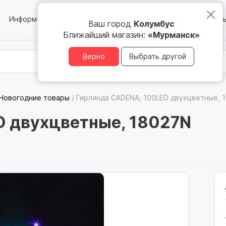
Информация
Блог
Юридическим лицам
Магазин
Ваш город
Колумбус
Ближайший магазин:
«Мурманск»
Верно
Выбрать другой
Новогодние товары
/
Гирлянда CADENA, 100LED двухцветные, 
D двухцветные, 18027N