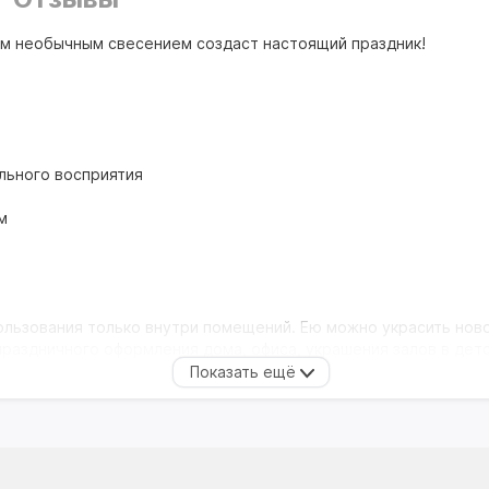
м необычным свесением создаст настоящий праздник!
льного восприятия
м
льзования только внутри помещений. Ею можно украсить ново
праздничного оформления дома, офиса, украшения залов в дет