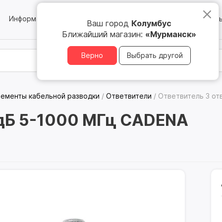
Информация
Блог
Юридическим лицам
Магазин
Ваш город
Колумбус
Ближайший магазин:
«Мурманск»
Верно
Выбрать другой
лементы кабельной разводки
/
Ответвители
/
Ответвитель 3 от
 дБ 5-1000 МГц CADENA