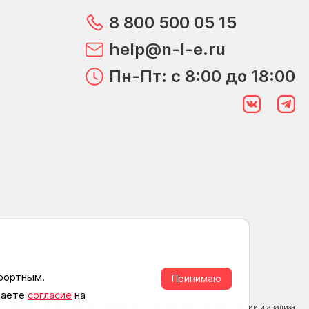
8 800 500 05 15
help@n-l-e.ru
Пн-Пт: с 8:00 до 18:00
мфортным.
Принимаю
 даете
согласие
на
ехнологии предоставления информации на основе сбора, систематизации и анализа