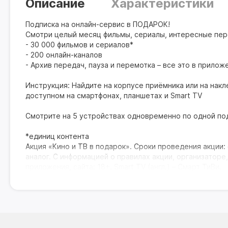
Описание
Характеристики
Подписка на онлайн-сервис в ПОДАРОК!
Смотри целый месяц фильмы, сериалы, интересные пер
- 30 000 фильмов и сериалов*
- 200 онлайн-каналов
- Архив передач, пауза и перемотка – все это в прилож
Инструкция: Найдите на корпусе приёмника или на накл
доступном на смартфонах, планшетах и Smart TV
Смотрите на 5 устройствах одновременно по одной по
*единиц контента
Акция «Кино и ТВ в подарок». Сроки проведения акции: 
аналог. С информацией о правилах акции, организаторе,
приложения, сайта: 18+. Smart TV (англ.) – Смарт ТиВи.
Важно: Приемник предназначен для просмотра бесплат
качество принимаемого сигнала. При подключении вне
мультимедийные файлы и изображения на телевизор