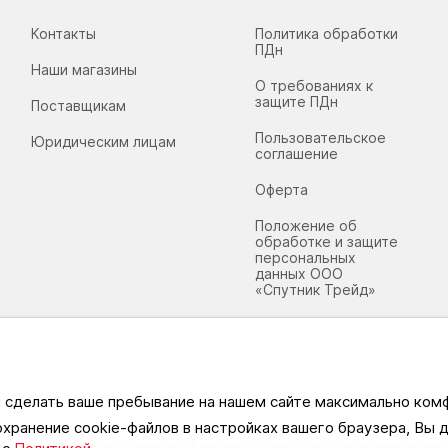
Контакты
Политика обработки
ПДн
Наши магазины
О требованиях к
защите ПДн
Поставщикам
Пользовательское
Юридическим лицам
соглашение
Оферта
Положение об
обработке и защите
персональных
данных ООО
«Спутник Трейд»
ы сделать ваше пребывание на нашем сайте максимально ко
охранение cookie-файлов в настройках вашего браузера, Вы
информационном ресурсе применяются рекомендательные технологии (информационные т