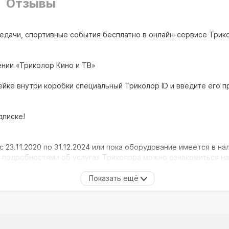
Отзывы
едачи, спортивные события бесплатно в онлайн-сервисе Трик
ении «Триколор Кино и ТВ»
ейке внутри коробки специальный Триколор ID и введите его п
дписке!
с 23.11.2020 по 31.12.2024 или пока оборудование имеется в на
 подробностями об услугах Триколора можно ознакомиться на tr
ного цифрового эфирного телевидения высокого качества. В
шнего USB устройства можно записывать транслируемые телев