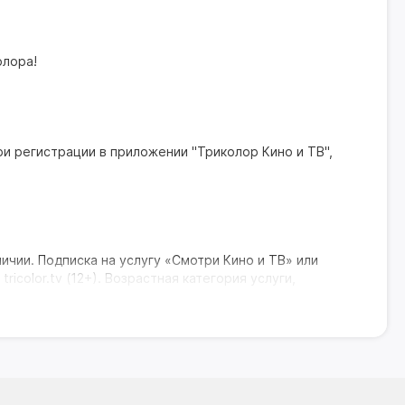
олора!
ри регистрации в приложении "Триколор Кино и ТВ",
личии. Подписка на услугу «Смотри Кино и ТВ» или
icolor.tv (12+). Возрастная категория услуги,
ысокочувствительный тюнер обеспечивает стабильное
изионные каналы, а так же воспроизводить