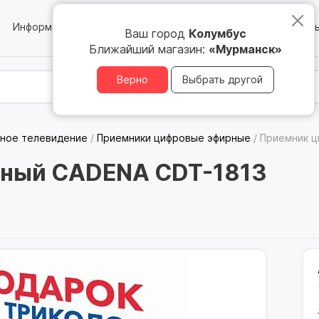
Информация
Блог
Юридическим лицам
Магазин
Ваш город
Колумбус
Ближайший магазин:
«Мурманск»
Верно
Выбрать другой
ное телевидение
/
Приемники цифровые эфирные
/
Приемник ц
рный CADENA CDT-1813