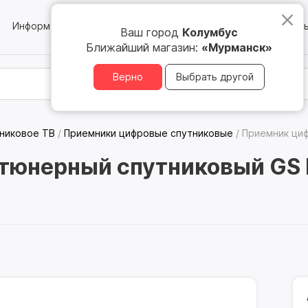
Информация
Блог
Юридическим лицам
Магазин
Ваш город
Колумбус
Ближайший магазин:
«Мурманск»
Верно
Выбрать другой
никовое ТВ
/
Приемники цифровые спутниковые
/
Приемник ци
тюнерный спутниковый GS