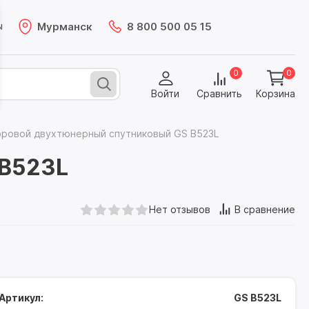
Мурманск
8 800 500 05 15
ы
0
0
Войти
Сравнить
Корзина
фровой двухтюнерный спутниковый GS B523L
 B523L
Нет отзывов
В сравнение
Артикул:
GS B523L