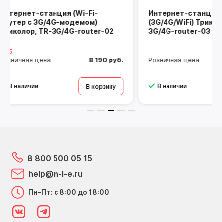
Интернет-станция LITE
Маршр
(3G/4G/WiFi) Триколор, TR-
Netis
r-02
3G/4G-router-03
90 руб.
Розничная цена
3 990 руб.
Розничн
В наличии
В нал
рзину
В корзину
8 800 500 05 15
help@n-l-e.ru
Пн-Пт: с 8:00 до 18:00