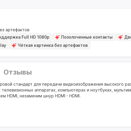
ез артефактов
оддержка Full HD 1080p
Позолоченные контакты
Дв
lay
Чёткая картинка без артефактов
Отзывы
овой стандарт для передачи видеоизображения высокого раз
: телевизионных аппаратах, компьютерах и ноутбуках, мульти
ем HDMI, незаменим шнур HDMI - HDMI.