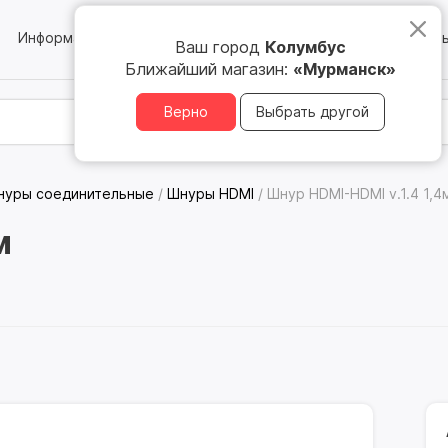
Информация
Блог
Юридическим лицам
Магазин
Ваш город
Колумбус
Ближайший магазин:
«Мурманск»
Верно
Выбрать другой
нуры соединительные
/
Шнуры HDMI
/
Шнур HDMI-HDMI v.1.4 1,4
м