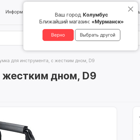
Информация
Блог
Юридическим лицам
Магазин
Ваш город
Колумбус
Ближайший магазин:
«Мурманск»
Верно
Выбрать другой
умка для инструмента, с жестким дном, D9
с жестким дном, D9