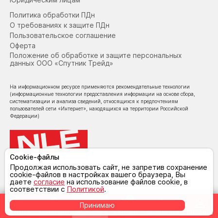
Политика обработки ПДн
О требованиях к защите ПДн
Пользовательское соглашение
Оферта
Положение об обработке и защите персональных
данных ООО «Спутник Трейд»
На информационном ресурсе применяются рекомендательные технологии
(информационные технологии предоставления информации на основе сбора,
систематизации и анализа сведений, относящихся к предпочтениям
пользователей сети «Интернет», находящихся на территории Российской
Федерации)
Cookie-файлы
© NoLimit Electronics 2026
Продолжая использовать сайт, не запретив сохранение
cookie-файлов в настройках вашего браузера, Вы
даете
согласие
на использование файлов cookie, в
соответствии с
Политикой
.
0
Принимаю
Главная
Магазины
Каталог
Корзина
Сравнение
Профиль