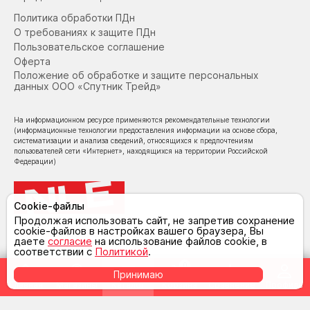
Политика обработки ПДн
О требованиях к защите ПДн
Пользовательское соглашение
Оферта
Положение об обработке и защите персональных
данных ООО «Спутник Трейд»
На информационном ресурсе применяются рекомендательные технологии
(информационные технологии предоставления информации на основе сбора,
систематизации и анализа сведений, относящихся к предпочтениям
пользователей сети «Интернет», находящихся на территории Российской
Федерации)
Cookie-файлы
Продолжая использовать сайт, не запретив сохранение
cookie-файлов в настройках вашего браузера, Вы
© NoLimit Electronics 2026
даете
согласие
на использование файлов cookie, в
соответствии с
Политикой
.
0
Принимаю
Главная
Магазины
Каталог
Корзина
Сравнение
Профиль