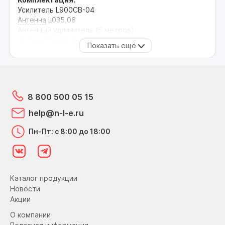
Усилитель L900CB-04
Антенна
L035.06
Антенный удлинитель (5 метров)
Петлевой вибратор
Источник питания
Комплект крепления усилителя
Комплект крепления антенны на стену
Комплект крепления антенны на мачту
Хомут для крепления антенного кабеля
8 800 500 05 15
Руководство по эксплуатации
help@n-l-e.ru
Пн-Пт: с 8:00 до 18:00
Каталог продукции
Новости
Акции
О компании