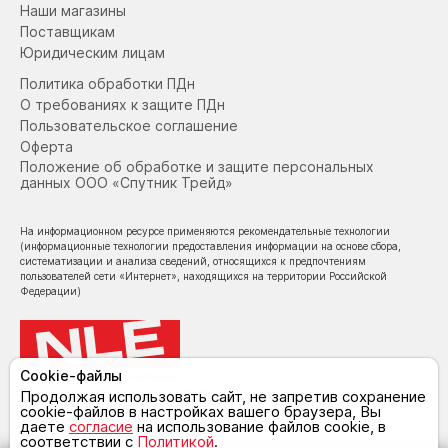
Керамическая антипригарная подошва гарантирует
Наши магазины
легкое скольжение по любой ткани, а корпус из ABS-
Поставщикам
пластика обеспечивает прочность и легкость.
Юридическим лицам
Политика обработки ПДн
Утюг производится в Китае и поставляется в
О требованиях к защите ПДн
комплекте с мерным стаканом и руководством по
Пользовательское соглашение
эксплуатации.
Оферта
Положение об обработке и защите персональных
Гарантийный срок составляет 12 месяцев, что
данных ООО «Спутник Трейд»
подтверждает высокое качество и надежность
данного устройства.
На информационном ресурсе применяются рекомендательные технологии
Не упустите возможность сделать вашу глажку
(информационные технологии предоставления информации на основе сбора,
систематизации и анализа сведений, относящихся к предпочтениям
легкой и приятной с этим утюгом!
пользователей сети «Интернет», находящихся на территории Российской
Федерации)
Cookie-файлы
© NoLimit Electronics 2026
Продолжая использовать сайт, не запретив сохранение
cookie-файлов в настройках вашего браузера, Вы
даете
согласие
на использование файлов cookie, в
соответствии с
Политикой
.