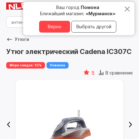
Мурманск
8 800 500 05 15
Ваш город
Помона
Ближайший магазин:
«Мурманск»
Верно
Выбрать другой
Утюги
Утюг электрический Cadena IC307C
Море скидок -10%
Новинка
5
В сравнение