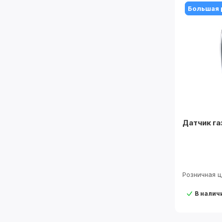
Большая 
Датчик га
Розничная 
В налич