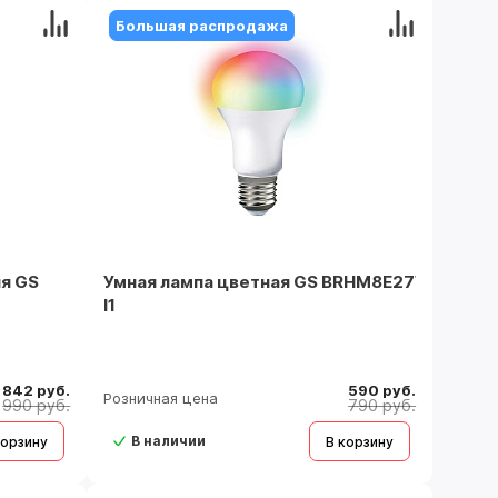
Большая распродажа
ия GS
Умная лампа цветная GS BRHM8E27W70-
I1
842 руб.
590 руб.
Розничная цена
990 руб.
790 руб.
В наличии
корзину
В корзину