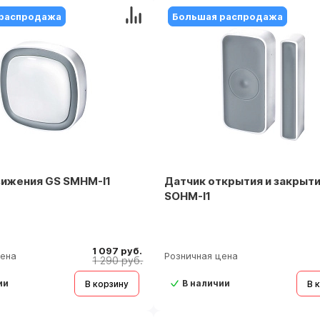
распродажа
Большая распродажа
вижения GS SMHM-I1
Датчик открытия и закрыт
SOHM-I1
1 097 руб.
цена
Розничная цена
1 290 руб.
ии
В наличии
В корзину
В 