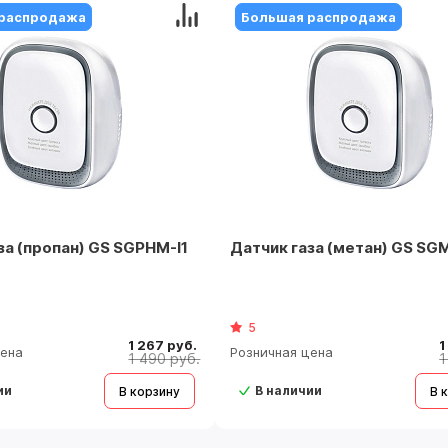
распродажа
Большая распродажа
за (пропан) GS SGPHM-I1
Датчик газа (метан) GS SG
5
1 267 руб.
1
цена
Розничная цена
1 490 руб.
1
ии
В наличии
В корзину
В 