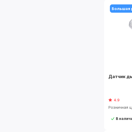
Большая 
Датчик ды
4.9
Розничная 
В налич