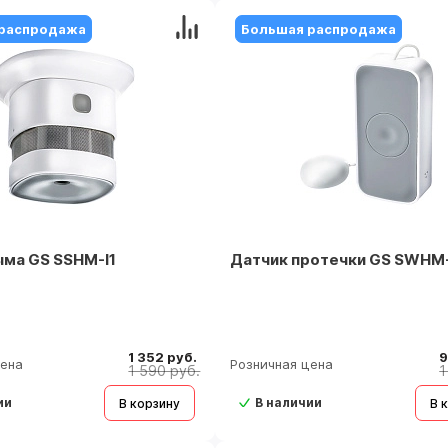
распродажа
Большая распродажа
ма GS SSHM-I1
Датчик протечки GS SWHM-
1 352 руб.
9
цена
Розничная цена
1 590 руб.
1
ии
В наличии
В корзину
В 