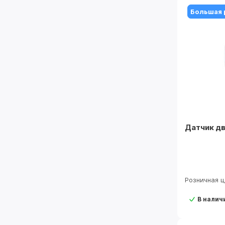
Большая 
Датчик д
Розничная 
В налич