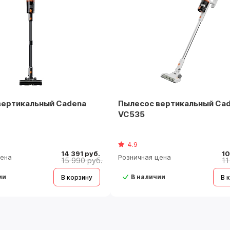
вертикальный Cadena
Пылесос вертикальный Ca
VC535
4.9
14 391 руб.
10
цена
Розничная цена
15 990 руб.
11
ии
В наличии
В корзину
В 