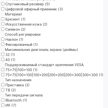
Спутниковый ресивер (
5
)
Цифровой эфирный приемник (
3
)
Материал
Брезент (
1
)
Искусственная кожа (
2
)
Силикон (
2
)
Способ регулировки
Наклон (
1
)
Фиксированный (
1
)
Максимальная диагональ экрана (дюймы)
32 (
1
)
40 (
1
)
Поддерживаемый стандарт крепления VESA
75x75|100x100 (
1
)
75x75|100x100|100x200|200x200|200x300|300x300 (
1
)
Тип назначения
Приставка (
2
)
ТВ (
2
)
Тип передачи сигнала
Bluetooth (
1
)
ИК (
7
)