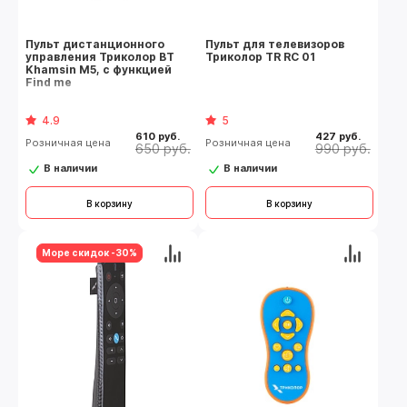
Пульт дистанционного
Пульт для телевизоров
управления Триколор BT
Триколор TR RC 01
Khamsin M5, с функцией
Find me
4.9
5
610 руб.
427 руб.
Розничная цена
Розничная цена
650 руб.
990 руб.
В наличии
В наличии
В корзину
В корзину
Море скидок -30%