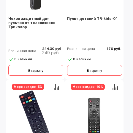
Чехол защитный для
Пульт детский TR-kids-01
пультов от телевизоров
Триколор
244.30 руб.
Розничная цена
170 руб.
Розничная цена
349 руб.
В наличии
В наличии
В корзину
В корзину
Море скидок -5%
Море скидок -10%