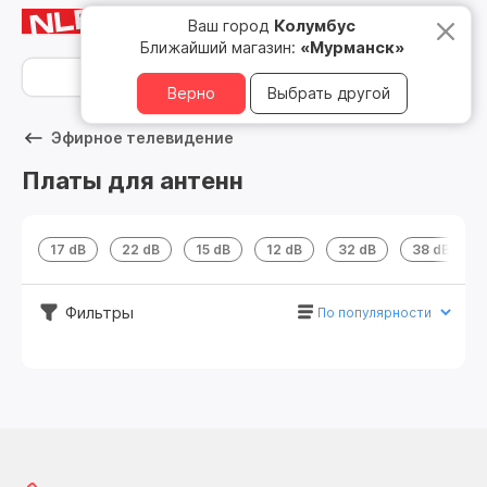
Мурманск
8 800 500 05 15
Ваш город
Колумбус
Ближайший магазин:
«Мурманск»
Верно
Выбрать другой
Эфирное телевидение
Платы для антенн
17 dB
22 dB
15 dB
12 dB
32 dB
38 dB
Фильтры