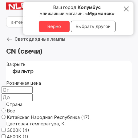
Мурманск
8 800 500 05 15
Ваш город
Колумбус
Ближайший магазин:
«Мурманск»
Верно
Выбрать другой
Светодиодные лампы
CN (свечи)
Закрыть
Фильтр
Розничная цена
Страна
Все
Китайская Народная Республика (
17
)
Цветовая температура, К
3000К (
4
)
4500K (
1
)