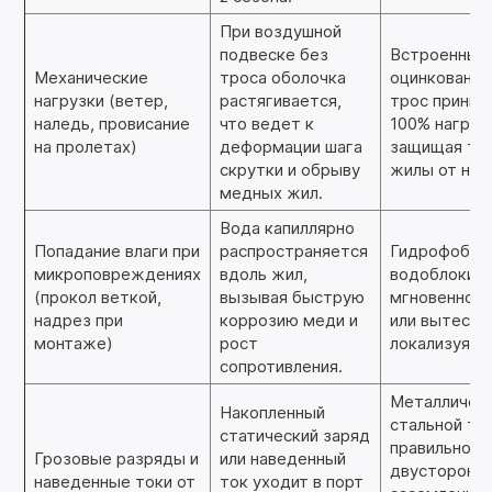
При воздушной
подвеске без
Встроенный
Механические
троса оболочка
оцинкованны
нагрузки (ветер,
растягивается,
трос приним
наледь, провисание
что ведет к
100% нагрузк
на пролетах)
деформации шага
защищая то
скрутки и обрыву
жилы от нат
медных жил.
Вода капиллярно
Попадание влаги при
распространяется
Гидрофобный
микроповреждениях
вдоль жил,
водоблокир
(прокол веткой,
вызывая быструю
мгновенно р
надрез при
коррозию меди и
или вытесняю
монтаже)
рост
локализуя п
сопротивления.
Металлическ
Накопленный
стальной тро
статический заряд
правильном
Грозовые разряды и
или наведенный
двусторонн
наведенные токи от
ток уходит в порт