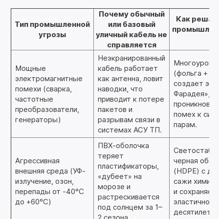
Почему обычный
Как решае
Тип промышленной
или базовый
промышленн
угрозы
уличный кабель не
F
справляется
Неэкранированный
Многоуровне
Мощные
кабель работает
(фольга + оп
электромагнитные
как антенна, ловит
создает эфф
помехи (сварка,
наводки, что
Фарадея», б
частотные
приводит к потере
проникновен
преобразователи,
пакетов и
помех к сиг
генераторы)
разрывам связи в
парам.
системах АСУ ТП.
ПВХ-оболочка
Светостабил
теряет
Агрессивная
черная обол
пластификаторы,
внешняя среда (УФ-
(HDPE) с до
«дубеет» на
излучение, озон,
сажи химиче
морозе и
перепады от -40°C
и сохраняет
растрескивается
до +60°C)
эластичност
под солнцем за 1–
десятилетия
2 сезона.