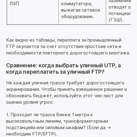
заземлении,
ЛЭП
коммутатора,
отводят опа
выжигая сетевое
потенциал в
оборудование.
(ГЗШ).
Как видно из таблицы, переплата за промышленный
FTP окупается за счет отсутствия простоев сети и
необходимости повторного дорогостоящего монтажа.
Сравнение: когда выбрать уличный UTP, а
когда переплатить за уличный FTP?
Не каждая уличная трасса требует дорогостоящего
экранирования. Чтобы принять взвешенное решение и
обосновать бюджет, используйте этот чек-лист для
оценки уровня угроз:
1. Проходит ли трасса ближе 1 метра к
высоковольтным линиям, трансформаторным
подстанциям или силовым шкафам? (Если да ->
необходим FTP/SFTP).