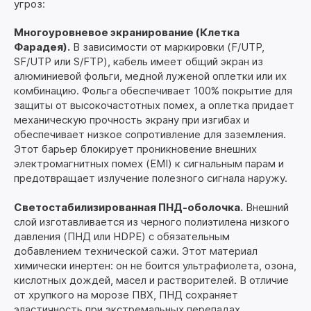
угроз:
Многоуровневое экранирование (Клетка
Фарадея).
В зависимости от маркировки (F/UTP,
SF/UTP или S/FTP), кабель имеет общий экран из
алюминиевой фольги, медной луженой оплетки или их
комбинацию. Фольга обеспечивает 100% покрытие для
защиты от высокочастотных помех, а оплетка придает
механическую прочность экрану при изгибах и
обеспечивает низкое сопротивление для заземления.
Этот барьер блокирует проникновение внешних
электромагнитных помех (EMI) к сигнальным парам и
предотвращает излучение полезного сигнала наружу.
Светостабилизированная ПНД-оболочка.
Внешний
слой изготавливается из черного полиэтилена низкого
давления (ПНД или HDPE) с обязательным
добавлением технической сажи. Этот материал
химически инертен: он не боится ультрафиолета, озона,
кислотных дождей, масел и растворителей. В отличие
от хрупкого на морозе ПВХ, ПНД сохраняет
эластичность при экстремальных перепадах