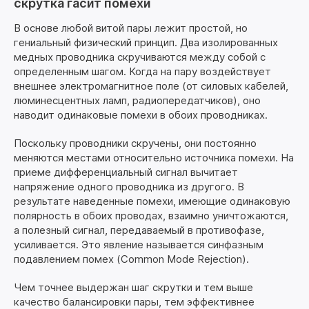
скрутка гасит помехи
В основе любой витой пары лежит простой, но
гениальный физический принцип. Два изолированных
медных проводника скручиваются между собой с
определенным шагом. Когда на пару воздействует
внешнее электромагнитное поле (от силовых кабелей,
люминесцентных ламп, радиопередатчиков), оно
наводит одинаковые помехи в обоих проводниках.
Поскольку проводники скручены, они постоянно
меняются местами относительно источника помехи. На
приеме дифференциальный сигнал вычитает
напряжение одного проводника из другого. В
результате наведенные помехи, имеющие одинаковую
полярность в обоих проводах, взаимно уничтожаются,
а полезный сигнал, передаваемый в противофазе,
усиливается. Это явление называется синфазным
подавлением помех (Common Mode Rejection).
Чем точнее выдержан шаг скрутки и тем выше
качество балансировки пары, тем эффективнее