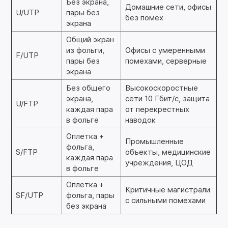
Без экрана,
Домашние сети, офисы
U/UTP
пары без
без помех
экрана
Общий экран
из фольги,
Офисы с умеренными
F/UTP
пары без
помехами, серверные
экрана
Без общего
Высокоскоростные
экрана,
сети 10 Гбит/с, защита
U/FTP
каждая пара
от перекрестных
в фольге
наводок
Оплетка +
Промышленные
фольга,
S/FTP
объекты, медицинские
каждая пара
учреждения, ЦОД
в фольге
Оплетка +
Критичные магистрали
SF/UTP
фольга, пары
с сильными помехами
без экрана