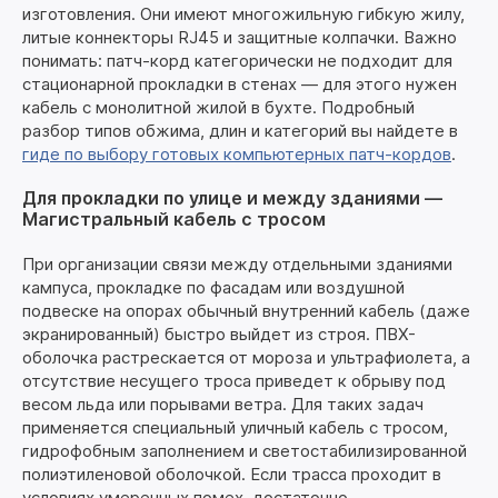
изготовления. Они имеют многожильную гибкую жилу,
литые коннекторы RJ45 и защитные колпачки. Важно
понимать: патч-корд категорически не подходит для
стационарной прокладки в стенах — для этого нужен
кабель с монолитной жилой в бухте. Подробный
разбор типов обжима, длин и категорий вы найдете в
гиде по выбору готовых компьютерных патч-кордов
.
Для прокладки по улице и между зданиями —
Магистральный кабель с тросом
При организации связи между отдельными зданиями
кампуса, прокладке по фасадам или воздушной
подвеске на опорах обычный внутренний кабель (даже
экранированный) быстро выйдет из строя. ПВХ-
оболочка растрескается от мороза и ультрафиолета, а
отсутствие несущего троса приведет к обрыву под
весом льда или порывами ветра. Для таких задач
применяется специальный уличный кабель с тросом,
гидрофобным заполнением и светостабилизированной
полиэтиленовой оболочкой. Если трасса проходит в
условиях умеренных помех, достаточно